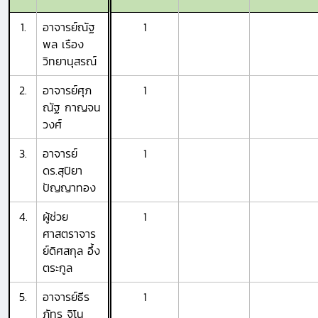
1.
อาจารย์ณัฐ
1
พล เรือง
วิทยานุสรณ์
2.
อาจารย์ศุภ
1
ณัฐ กาญจน
วงศ์
3.
อาจารย์
1
ดร.สุปิยา
ปัญญาทอง
4.
ผู้ช่วย
1
ศาสตราจาร
ย์ดิศสกุล อึ้ง
ตระกูล
5.
อาจารย์ธีร
1
ภัทร จิโน