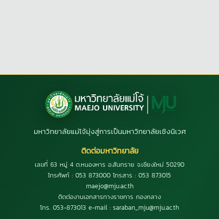
มหาวิทยาลัยแม่โจ้มุ่งสู่การเป็นมหาวิทยาลัยเชิงนิเวศ
ติดต่อมหาวิทยาลัย
เลขที่ 63 หมู่ 4 ต.หนองหาร อ.สันทราย จ.เชียงใหม่ 50290
โทรศัพท์ : 053 873000 โทรสาร : 053 873015
maejo@mju.ac.th
ติดต่องานเอกสารทางราชการ กองกลาง
โทร. 053-873013 e-mail : saraban_mju@mju.ac.th