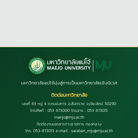
มหาวิทยาลัยแม่โจ้มุ่งสู่การเป็นมหาวิทยาลัยเชิงนิเวศ
ติดต่อมหาวิทยาลัย
เลขที่ 63 หมู่ 4 ต.หนองหาร อ.สันทราย จ.เชียงใหม่ 50290
โทรศัพท์ : 053 873000 โทรสาร : 053 873015
maejo@mju.ac.th
ติดต่องานเอกสารทางราชการ กองกลาง
โทร. 053-873013 e-mail : saraban_mju@mju.ac.th