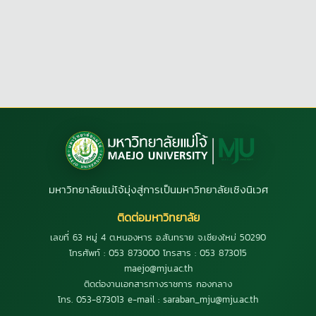
มหาวิทยาลัยแม่โจ้มุ่งสู่การเป็นมหาวิทยาลัยเชิงนิเวศ
ติดต่อมหาวิทยาลัย
เลขที่ 63 หมู่ 4 ต.หนองหาร อ.สันทราย จ.เชียงใหม่ 50290
โทรศัพท์ : 053 873000 โทรสาร : 053 873015
maejo@mju.ac.th
ติดต่องานเอกสารทางราชการ กองกลาง
โทร. 053-873013 e-mail : saraban_mju@mju.ac.th