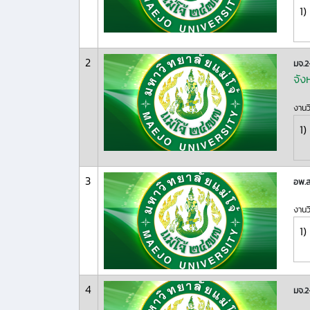
1)
2
มจ.
จัง
งานว
1)
3
อพ.
งานว
1)
4
มจ.2