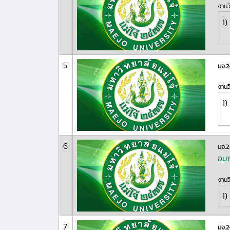
งานว
1)
5
มจ.
งานว
1)
6
มจ.
อมก
งานว
1)
7
มจ.