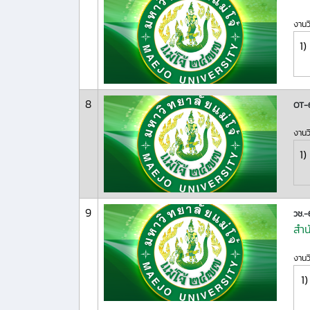
งานว
1)
8
OT-
งานว
1)
9
วช.
สำน
งานว
1)