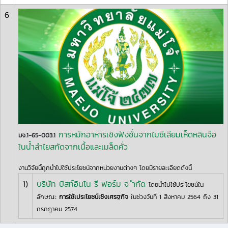
6
การหมักอาหารเชิงฟังชั่นจากไมซีเลียมเห็ดหลินจือ
มจ.1-65-003.1
ในน้ำลำไยสกัดจากเนื้อและเมล็ดคั่ว
งานวิจัยนี้ถูกนำไปใช้ประโยชน์จากหน่วยงานต่างๆ โดยมีรายละเอียดดังนี้
1)
บริษัท บิสท์อินโน รี ฟอร์ม จ ำกัด
โดยนำไปใช้ประโยชน์ใน
ลักษณะ
การใช้เประโยชน์เชิงเศรฐกิจ
ในช่วงวันที่ 1 สิงหาคม 2564 ถึง 31
กรกฎาคม 2574