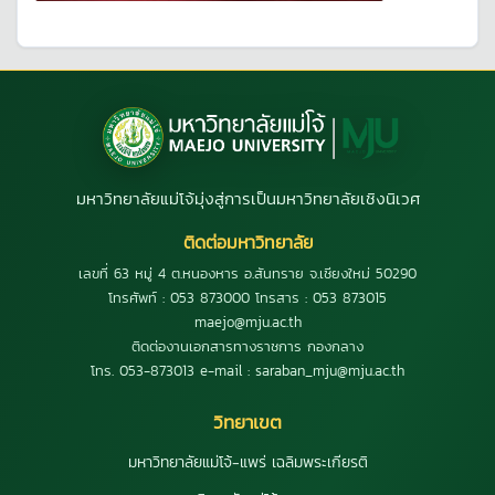
มหาวิทยาลัยแม่โจ้มุ่งสู่การเป็นมหาวิทยาลัยเชิงนิเวศ
ติดต่อมหาวิทยาลัย
เลขที่ 63 หมู่ 4 ต.หนองหาร อ.สันทราย จ.เชียงใหม่ 50290
โทรศัพท์ : 053 873000 โทรสาร : 053 873015
maejo@mju.ac.th
ติดต่องานเอกสารทางราชการ กองกลาง
โทร. 053-873013 e-mail : saraban_mju@mju.ac.th
วิทยาเขต
มหาวิทยาลัยแม่โจ้-แพร่ เฉลิมพระเกียรติ