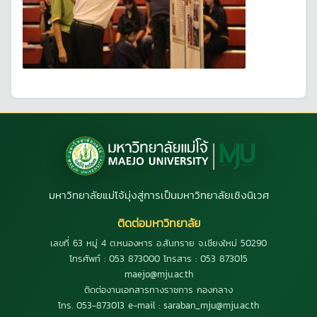
มหาวิทยาลัยแม่โจ้มุ่งสู่การเป็นมหาวิทยาลัยเชิงนิเวศ
ติดต่อมหาวิทยาลัย
เลขที่ 63 หมู่ 4 ต.หนองหาร อ.สันทราย จ.เชียงใหม่ 50290
โทรศัพท์ : 053 873000 โทรสาร : 053 873015
maejo@mju.ac.th
ติดต่องานเอกสารทางราชการ กองกลาง
โทร. 053-873013 e-mail : saraban_mju@mju.ac.th