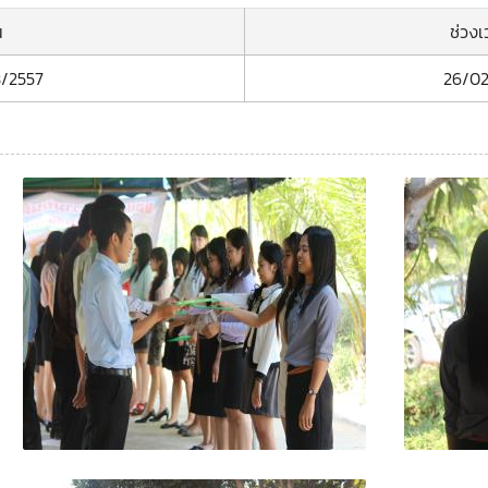
น
ช่วง
3/2557
26/02