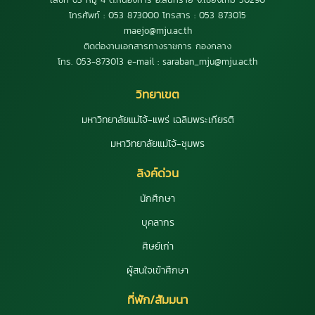
โทรศัพท์ : 053 873000 โทรสาร : 053 873015
maejo@mju.ac.th
ติดต่องานเอกสารทางราชการ กองกลาง
โทร. 053-873013 e-mail : saraban_mju@mju.ac.th
วิทยาเขต
มหาวิทยาลัยแม่โจ้-แพร่ เฉลิมพระเกียรติ
มหาวิทยาลัยแม่โจ้-ชุมพร
ลิงค์ด่วน
นักศึกษา
บุคลากร
ศิษย์เก่า
ผู้สนใจเข้าศึกษา
ที่พัก/สัมมนา