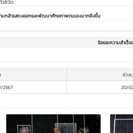
ชี้วัด
วามกล้าแสดงออกและพัฒนาศักยภาพตนเองมากยิ่งขึ้น
ร้อยละความสำเร็จข
น
ช่วง
2/2567
20/0