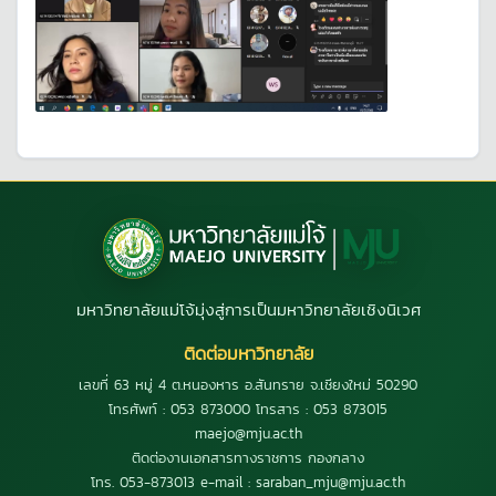
มหาวิทยาลัยแม่โจ้มุ่งสู่การเป็นมหาวิทยาลัยเชิงนิเวศ
ติดต่อมหาวิทยาลัย
เลขที่ 63 หมู่ 4 ต.หนองหาร อ.สันทราย จ.เชียงใหม่ 50290
โทรศัพท์ : 053 873000 โทรสาร : 053 873015
maejo@mju.ac.th
ติดต่องานเอกสารทางราชการ กองกลาง
โทร. 053-873013 e-mail : saraban_mju@mju.ac.th