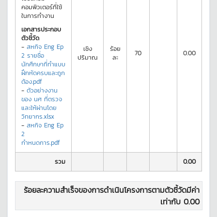
คอมพิวเตอร์ที่ใช้
ในการทำงาน
เอกสารประกอบ
ตัวชี้วัด
-
สหกิจ Eng Ep
เชิง
ร้อย
70
0.00
2 รายชื่อ
ปริมาณ
ละ
นักศึกษาที่ทำแบบ
ฝึกหัดครบและถูก
ต้อง.pdf
-
ตัวอย่างงาน
ของ นศ ที่ตรวจ
และให้ผ่านโดย
วิทยากร.xlsx
-
สหกิจ Eng Ep
2
กำหนดการ.pdf
รวม
0.00
ร้อยละความสำเร็จของการดำเนินโครงการตามตัวชี้วัดมีค่า
เท่ากับ
0.00