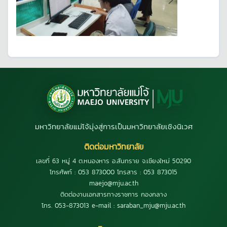
มหาวิทยาลัยแม่โจ้มุ่งสู่การเป็นมหาวิทยาลัยเชิงนิเวศ
ติดต่อมหาวิทยาลัย
เลขที่ 63 หมู่ 4 ต.หนองหาร อ.สันทราย จ.เชียงใหม่ 50290
โทรศัพท์ : 053 873000 โทรสาร : 053 873015
maejo@mju.ac.th
ติดต่องานเอกสารทางราชการ กองกลาง
โทร. 053-873013 e-mail : saraban_mju@mju.ac.th