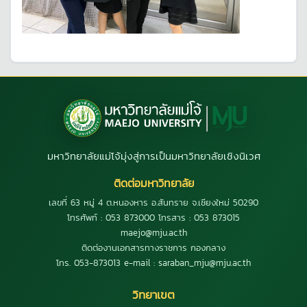
มหาวิทยาลัยแม่โจ้มุ่งสู่การเป็นมหาวิทยาลัยเชิงนิเวศ
ติดต่อมหาวิทยาลัย
เลขที่ 63 หมู่ 4 ต.หนองหาร อ.สันทราย จ.เชียงใหม่ 50290
โทรศัพท์ : 053 873000 โทรสาร : 053 873015
maejo@mju.ac.th
ติดต่องานเอกสารทางราชการ กองกลาง
โทร. 053-873013 e-mail : saraban_mju@mju.ac.th
วิทยาเขต