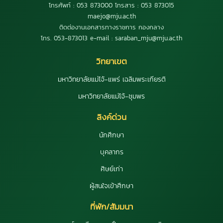
โทรศัพท์ : 053 873000 โทรสาร : 053 873015
maejo@mju.ac.th
ติดต่องานเอกสารทางราชการ กองกลาง
โทร. 053-873013 e-mail : saraban_mju@mju.ac.th
วิทยาเขต
มหาวิทยาลัยแม่โจ้-แพร่ เฉลิมพระเกียรติ
มหาวิทยาลัยแม่โจ้-ชุมพร
ลิงค์ด่วน
นักศึกษา
บุคลากร
ศิษย์เก่า
ผู้สนใจเข้าศึกษา
ที่พัก/สัมมนา