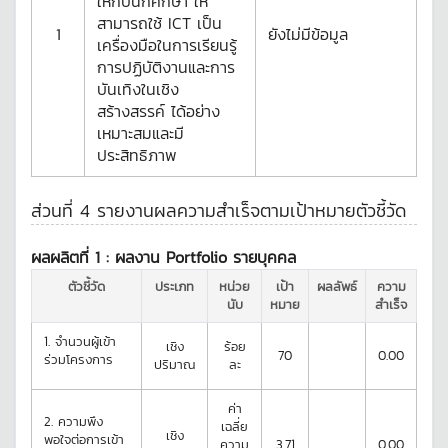
ให้กับนักศึกษา ให้
สามารถใช้ ICT เป็น
1
ยังไม่มีข้อมูล
เครื่องมือในการเรียนรู้
การปฏิบัติงานและการ
บันเทิงในเชิง
สร้างสรรค์ ได้อย่าง
เหมาะสมและมี
ประสิทธิภาพ
ส่วนที่ 4 รายงานผลความสำเร็จตามเป้าหมายตัวชี้วัด
ผลผลิตที่ 1 :
ผลงาน Portfolio รายบุคคล
ตัวชี้วัด
ประเภท
หน่วย
เป้า
ผลลัพธ์
ความ
นับ
หมาย
สำเร็จ
1.
จำนวนผู้เข้า
เชิง
ร้อย
70
0.00
ร่วมโครงการ
ปริมาณ
ละ
ค่า
2.
ความพึง
เฉลี่ย
เชิง
พอใจต่อการเข้า
ความ
3.71
0.00