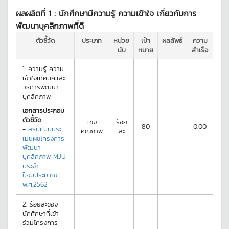
ผลผลิตที่ 1 :
นักศึกษามีความรู้ ความเข้าใจ เกี่ยวกับการ
พัฒนาบุคลิกภาพที่ดี
ตัวชี้วัด
ประเภท
หน่วย
เป้า
ผลลัพธ์
ความ
นับ
หมาย
สำเร็จ
1.
ความรู้ ความ
เข้าใจเทคนิคและ
วิธีการพัฒนา
บุคลิกภาพ
เอกสารประกอบ
ตัวชี้วัด
เชิง
ร้อย
80
0.00
-
สรุปแบบประ
คุณภาพ
ละ
เมินผฃโครงการ
พัฒนา
บุคลิกภาพ MJU
ประจำ
ปีงบประมาณ
พ.ศ.2562
2.
ร้อยละของ
นักศึกษาที่เข้า
ร่วมโครงการ