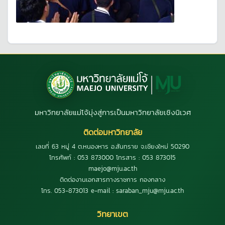
มหาวิทยาลัยแม่โจ้มุ่งสู่การเป็นมหาวิทยาลัยเชิงนิเวศ
ติดต่อมหาวิทยาลัย
เลขที่ 63 หมู่ 4 ต.หนองหาร อ.สันทราย จ.เชียงใหม่ 50290
โทรศัพท์ : 053 873000 โทรสาร : 053 873015
maejo@mju.ac.th
ติดต่องานเอกสารทางราชการ กองกลาง
โทร. 053-873013 e-mail : saraban_mju@mju.ac.th
วิทยาเขต