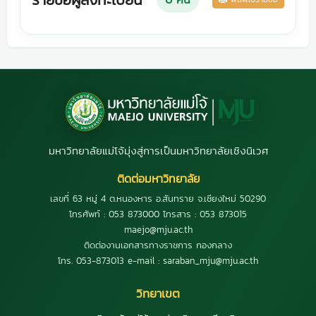
มหาวิทยาลัยแม่โจ้มุ่งสู่การเป็นมหาวิทยาลัยเชิงนิเวศ
ติดต่อมหาวิทยาลัย
เลขที่ 63 หมู่ 4 ต.หนองหาร อ.สันทราย จ.เชียงใหม่ 50290
โทรศัพท์ : 053 873000 โทรสาร : 053 873015
maejo@mju.ac.th
ติดต่องานเอกสารทางราชการ กองกลาง
โทร. 053-873013 e-mail : saraban_mju@mju.ac.th
วิทยาเขต