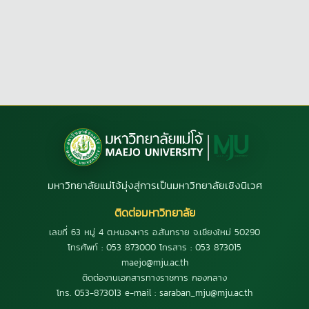
มหาวิทยาลัยแม่โจ้มุ่งสู่การเป็นมหาวิทยาลัยเชิงนิเวศ
ติดต่อมหาวิทยาลัย
เลขที่ 63 หมู่ 4 ต.หนองหาร อ.สันทราย จ.เชียงใหม่ 50290
โทรศัพท์ : 053 873000 โทรสาร : 053 873015
maejo@mju.ac.th
ติดต่องานเอกสารทางราชการ กองกลาง
โทร. 053-873013 e-mail : saraban_mju@mju.ac.th