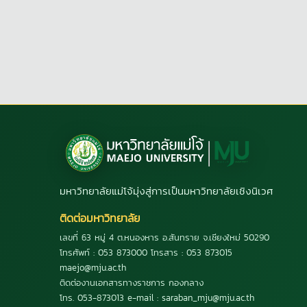
มหาวิทยาลัยแม่โจ้มุ่งสู่การเป็นมหาวิทยาลัยเชิงนิเวศ
ติดต่อมหาวิทยาลัย
เลขที่ 63 หมู่ 4 ต.หนองหาร อ.สันทราย จ.เชียงใหม่ 50290
โทรศัพท์ : 053 873000 โทรสาร : 053 873015
maejo@mju.ac.th
ติดต่องานเอกสารทางราชการ กองกลาง
โทร. 053-873013 e-mail : saraban_mju@mju.ac.th