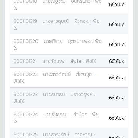
6001101318
นาย
ณัฐวุฒิ
จันทร์แก้ว
:
พืช
6ชั่วโมง
ไร่
6001101319
นางสาว
ดุษณี
ผิวทอง
:
พืช
6ชั่วโมง
ไร่
6001101320
นาย
ถิรายุ
บุตรนาแพง
:
พืช
6ชั่วโมง
ไร่
6001101321
นาย
ทัตเทพ
สัพโส
:
พืชไร่
6ชั่วโมง
6001101322
นางสาว
ทัศนีย์
สีเสนซุย
:
6ชั่วโมง
พืชไร่
6001101323
นาย
ธนาธิป
ปรางวิรุฬห์
:
6ชั่วโมง
พืชไร่
6001101324
นาย
ธัชธรรม
คำป๊อก
:
พืช
6ชั่วโมง
ไร่
6001101325
นาย
ธารารักษ์
อาจหาญ
:
6ชั่วโมง