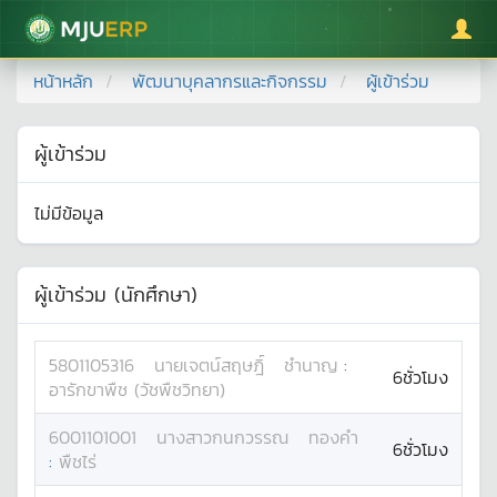
มหาวิทยาลัยแม่โจ้
หน้าหลัก
พัฒนาบุคลากรและกิจกรรม
ผู้เข้าร่วม
ผู้เข้าร่วม
ไม่มีข้อมูล
ผู้เข้าร่วม (นักศึกษา)
5801105316
นาย
เจตน์สฤษฎิ์
ชำนาญ
:
6ชั่วโมง
อารักขาพืช (วัชพืชวิทยา)
6001101001
นางสาว
กนกวรรณ
ทองคำ
6ชั่วโมง
:
พืชไร่