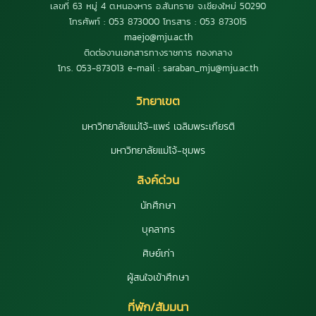
เลขที่ 63 หมู่ 4 ต.หนองหาร อ.สันทราย จ.เชียงใหม่ 50290
โทรศัพท์ : 053 873000 โทรสาร : 053 873015
maejo@mju.ac.th
ติดต่องานเอกสารทางราชการ กองกลาง
โทร. 053-873013 e-mail : saraban_mju@mju.ac.th
วิทยาเขต
มหาวิทยาลัยแม่โจ้-แพร่ เฉลิมพระเกียรติ
มหาวิทยาลัยแม่โจ้-ชุมพร
ลิงค์ด่วน
นักศึกษา
บุคลากร
ศิษย์เก่า
ผู้สนใจเข้าศึกษา
ที่พัก/สัมมนา