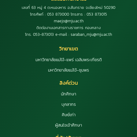
เลขที่ 63 หมู่ 4 ต.หนองหาร อ.สันทราย จ.เชียงใหม่ 50290
โทรศัพท์ : 053 873000 โทรสาร : 053 873015
maejo@mju.ac.th
ติดต่องานเอกสารทางราชการ กองกลาง
โทร. 053-873013 e-mail : saraban_mju@mju.ac.th
วิทยาเขต
มหาวิทยาลัยแม่โจ้-แพร่ เฉลิมพระเกียรติ
มหาวิทยาลัยแม่โจ้-ชุมพร
ลิงค์ด่วน
นักศึกษา
บุคลากร
ศิษย์เก่า
ผู้สนใจเข้าศึกษา