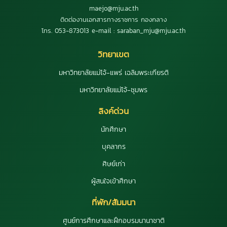
maejo@mju.ac.th
ติดต่องานเอกสารทางราชการ กองกลาง
โทร. 053-873013 e-mail : saraban_mju@mju.ac.th
วิทยาเขต
มหาวิทยาลัยแม่โจ้-แพร่ เฉลิมพระเกียรติ
มหาวิทยาลัยแม่โจ้-ชุมพร
ลิงค์ด่วน
นักศึกษา
บุคลากร
ศิษย์เก่า
ผู้สนใจเข้าศึกษา
ที่พัก/สัมมนา
ศูนย์การศึกษาและฝึกอบรมนานาชาติ