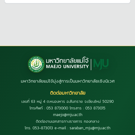
มหาวิทยาลัยแม่โจ้มุ่งสู่การเป็นมหาวิทยาลัยเชิงนิเวศ
ติดต่อมหาวิทยาลัย
เลขที่ 63 หมู่ 4 ต.หนองหาร อ.สันทราย จ.เชียงใหม่ 50290
โทรศัพท์ : 053 873000 โทรสาร : 053 873015
maejo@mju.ac.th
ติดต่องานเอกสารทางราชการ กองกลาง
โทร. 053-873013 e-mail : saraban_mju@mju.ac.th