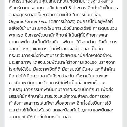
กิจกรรมที่ส่งเสริมคุณลักษณะบัณฑิตตามมาตรฐานผลการ
เรียนรู้ตามกรอบคุณวุฒิแห่งชาติ 5 ประการ อีกทั้งยังเป็นการ
สนองยุทธศาสตร์มหาวิทยาลัยแม่โจ้ ในการขับเคลื่อน
Organic/Green/Eco โดยการนำวัสดุ อุปกรณ์ที่มีอยู่หรือที่
เหลือใช้นำมาประยุกต์ใช้ในการแข่งขันกองเชียร์ การเดินขบวน
พาเหรด ซึ่งการพัฒนานักศึกษาให้เป็นผู้ที่มีศักยภาพและ
คุณภาพนั้น จำเป็นที่ต้องมีการพัฒนาให้รอบด้าน ดังนั้น การ
ออกกำลังกายและการเล่นกีฬาอย่างสม่ำเสมอ เป็นอีก
กระบวนการหนึ่งที่จะสามารถช่วยพัฒนานักศึกษาได้อย่างมี
ประสิทธิภาพ โดยจะช่วยพัฒนาให้ร่างกายแข็งแรง ปราศจาก
โรคภัยไข้เจ็บ มีสุขภาพจิตที่ดี มีอารมณ์ที่มั่นคง และที่สำคัญ
คือ ก่อให้เกิดความสามัคคีระหว่างกัน ทั้งภายในคณะและ
ภายในมหาวิทยาลัย โดยการใช้กีฬาเป็นสื่อสัมพันธ์ และ
สนับสนุนกิจกรรมกีฬานันทนาการในระดับนักศึกษา เพื่อส่ง
เสริมให้นักศึกษาหันมาสนใจและให้ความสำคัญต่อการออก
กำลังกายและการเล่นกีฬาเพื่อสุขภาพ อีกทั้งยังเป็นการใช้
เวลาว่างให้เป็นประโยชน์ ลดและป้องกันปัญหายาเสพติดและ
อบายมุขไม่ให้เกิดขึ้นในมหาวิทยาลัย