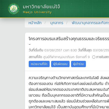
มหาวิทยาลัยแม่โจ้
Maejo University
หน้าหลัก
บุคลากร
พัฒนาบุคลากรและกิจก
โครงการอบรมเสริมสร้างคุณธรรมและจริยธรร
-
วันที่เริ่มต้น
03/08/2557
เวลา
8:30
วันที่สิ้นสุด
03/08/255
สถานที่จัด
ศูนย์กีฬากาญจนาภิเษก รัชกาลที่ 9
ภายในสถ
หน่วยงานที่จัด
ผู้รับผิดชอบ
ผู้เข้าร่วม
ความเจริญทางด้านวิทยาศาสตร์และเทคโนโลยี ส่งผล
ต้องการของตน ก่อให้เกิดการแก่งแย่งแข่งขันกัน ด
ย่อมส่งผลให้อนาคตของประเทศชาติประสบหายนะในที่
เยาวชน ถือเป็นบุคลากรของชาติที่มีความสำคัญเป็นอ
ถูกต้องและเหมาะสมแล้ว ย่อมมีส่วนช่วยเหลือในการพั
มหาวิทยาลัยแม่โจ้ เป็นสถาบันอุดมศึกษาที่มีเป้าหมา