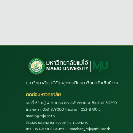
มหาวิทยาลัยแม่โจ้มุ่งสู่การเป็นมหาวิทยาลัยเชิงนิเวศ
ติดต่อมหาวิทยาลัย
เลขที่ 63 หมู่ 4 ต.หนองหาร อ.สันทราย จ.เชียงใหม่ 50290
โทรศัพท์ : 053 873000 โทรสาร : 053 873015
maejo@mju.ac.th
ติดต่องานเอกสารทางราชการ กองกลาง
โทร. 053-873013 e-mail : saraban_mju@mju.ac.th