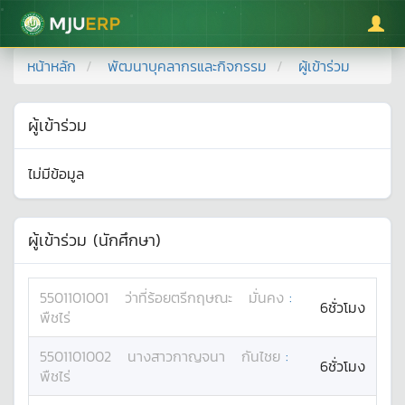
มหาวิทยาลัยแม่โจ้
หน้าหลัก
พัฒนาบุคลากรและกิจกรรม
ผู้เข้าร่วม
ผู้เข้าร่วม
ไม่มีข้อมูล
ผู้เข้าร่วม (นักศึกษา)
5501101001
ว่าที่ร้อยตรี
กฤษณะ
มั่นคง
:
6ชั่วโมง
พืชไร่
5501101002
นางสาว
กาญจนา
กันไชย
:
6ชั่วโมง
พืชไร่