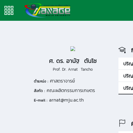
ก
ศ. ดร. อานัฐ ตันโช
ปริ
Prof. Dr. Arnat Tancho
ปริ
ศาสตราจารย์
ตำแหน่ง :
ปริญ
คณะผลิตกรรมการเกษตร
สังกัด :
arnat@mju.ac.th
E-mail :
ค