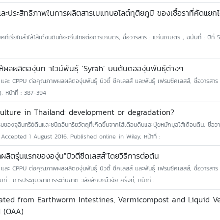
ละประสิทธิภาพในการผลิตสารเมแทบอไลต์ทุติยภูมิ ของเชื้อราที่คัดแยกได
รียในลำไส้ไส้เดือนดินท้องถิ่นไทยต่อการเกษตร, ชื่อวารสาร : แก่นเกษตร , ฉบับที่ : ปีที่ 5
ลผลิตองุ่นท าไวน์พันธุ์ ‘Syrah’ บนต้นตอองุ่นพันธุ์ต่างๆ
ละ CPPU ต่อคุณภาพผลผลิตองุ่นพันธุ์ บิวตี้ ซีคเลสส์ และพันธุ์ เฟรมซีคเลสส์, ชื่อวารสา
, หน้าที่ : 387-394
iculture in Thailand: development or degradation?
องจุลินทรีย์ดินและชนิดอินทรียวัตถุที่เกิดขึ้นจากไส้เดือนดินและปุ๋ยหมักมูลไส้เดือนดิน, ชื่อ
Accepted 1 August 2016. Published online in Wiley, หน้าที่ :
ิตรุ่นแรกขององุ่น"บิวตีซีดเลสส์"โดยวิธีการต่อต้น
ะ CPPU ต่อคุณภาพผลผลิตองุ่นพันธุ์ บิวตี้ ซีคเลสส์ และพันธุ์ เฟรมซีคเลสส์, ชื่อวารสาร
่ : การประชุมวิชาการระดับชาติ วลัยลักษณ์วิจัย ครั้งที่, หน้าที่ :
olated from Earthworm Intestines, Vermicompost and Liquid 
d (OAA)