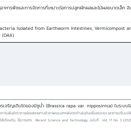
หารพืชและการจัดการที่เหมาะต่อการปลูกผักผลและไม้ผลขนาดเล็ก อินทร
acteria Isolated from Earthworm Intestines, Vermicompost a
d (OAA)
ำรเจริญเติบโตของมิซูน่ำ (Brassica rapa var. nipposinica) ในระบบไ
ิคการเพิ่มอัตราการย่อยสลายทางชีวภาพของสารพิษตกค้างในดินเพื่อลดระยะเวลาการปรับเปลี่ย
มูลไส้เดือนดิน, ชื่อวารสาร : Recent Science and Technology, ฉบับที่ : Vol. 17 No. 3 (2