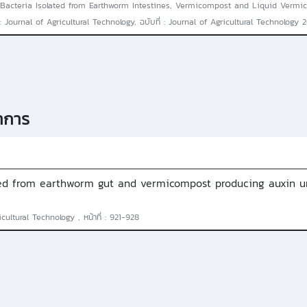
of Bacteria Isolated from Earthworm Intestines, Vermicompost and Liquid Verm
 Journal of Agricultural Technology, ฉบับที่ : Journal of Agricultural Technology 2016
าการ
cted from earthworm gut and vermicompost producing auxin 
icultural Technology , หน้าที่ : 921-928