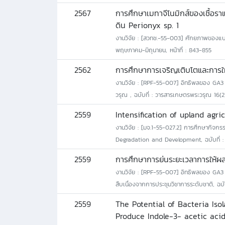
2567
การศึกษาเมทาจีโนมิกส์ของเชื้อราแ
ดิน Perionyx sp. 1
งานวิจัย : [สวทช.-55-003] ศักยภาพของแบคทีเ
พฤษภาคม-มิถุนายน, หน้าที่ : 843-855
2562
การศึกษาการเจริญเติบโตและการให้ผ
งานวิจัย : [RPF-55-007] อิทธิพลของ GA3 แ
วรุณ , ฉบับที่ : วารสารเกษตรพระวรุณ 16(2)
2559
Intensification of upland agr
งานวิจัย : [มจ.1-55-027.2] การศึกษากิจกรรมข
Degradation and Development, ฉบับที่ : 
2559
การศึกษาการย่นระยะเวลาการให้ผลผล
งานวิจัย : [RPF-55-007] อิทธิพลของ GA3 แล
สืบเนื่องจากการประชุมวิชาการระดับชาติ, ฉบับที
2559
The Potential of Bacteria Is
Produce Indole-3- acetic aci