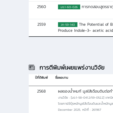
2560
การทดสอบสูตรธาตุอา
มจ.1-60-026
2559
The Potential of B
วท-59-140
Produce Indole-3- acetic aci
การตีพิมพ์เผยแพร่งานวิจัย
ปีที่ตีพิมพ์
ชื่อผลงาน
2568
ผลของน้ำหมกั มูลไส้เดือนดินต่อก
งานวิจัย : [มจ.1-58-041.2/59-052.2] เทคน
โดยการใช้ปุ๋ยหมักมูลไส้เดือนดินและน้ำหมัก
December 2025, หน้าที่ : 261967