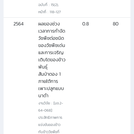
ฉบับที่ : 15(2),
หน้าที่ : 118-127
2564
ผลของช่วง
0.8
80
เวลาการกําจัด
วัชพืชต่อชนิด
ของวัชพืชเด่น
และการเจริญ
เติบโตของข้าว
พันธุ์
สันป่าตอง 1
ภายใต้การ
เพาะปลูกแบบ
นาดำ
งานวิจัย : [มจ.2-
64-068]
ประสิทธิภาพการ
แข่งขันของข้าว
กับข้าววัชพืชที่