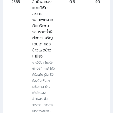
2565
อิทธิพลของ
0.8
40
แบคทีเรีย
ละลาย
ฟอสเฟตจาก
ดินบริเวณ
รอบรากถั่วผี
ต่อการเจริญ
เติบโต ของ
ข้าวโพดข้าว
เหนียว
งานวิจัย : [มจ.2-
61-081] การใช้ถั่ว
ผีร่วมกับจุลินทรีย์
ท้องถิ่นเพื่อส่ง
เสริมการเจริญ
เติบโตของ
ข้าวโพด, ชื่อ
วารสาร : วารสาร
นเรศวรพะเยา ,