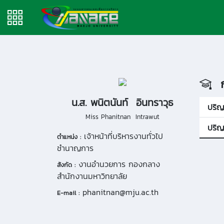
ก
น.ส. พนิตนันท์ อินทราวุธ
ปริ
Miss Phanitnan Intrawut
ปริญ
เจ้าหน้าที่บริหารงานทั่วไป
ตำแหน่ง :
ชำนาญการ
งานอำนวยการ กองกลาง
สังกัด :
สำนักงานมหาวิทยาลัย
phanitnan@mju.ac.th
E-mail :