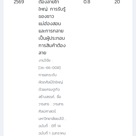
2569
ต้องลายไท
0.8
20
ใหญ่: การรับรู้
ของชาว
แม่ฮ่องสอน
และการกลาย
เป็นผู้ประกอบ
การสินค้าต้อง
ลาย
งานวิจัย :
[วช.-66-008]
การยกระดับ
หัตถศิลป์ไทใหญ่
ด้วยเศรษฐกิจ
สร้างสรรค์, ชื่อ
วารสาร : วารสาร
ศิลปศาสตร์
มหาวิทยาลัยแม่โจ้ ,
ฉบับที่ : ปีที่ 14
ฉบับที่ 1 (มกราคม