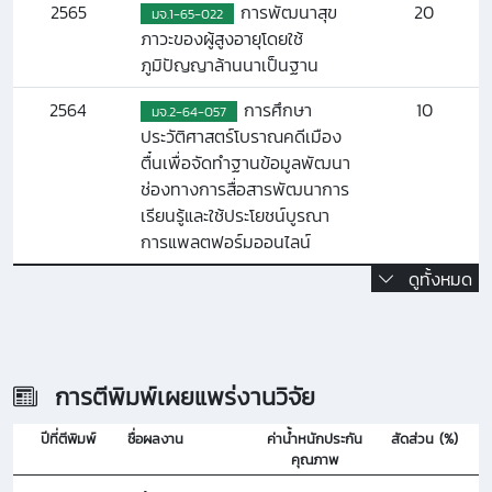
2565
การพัฒนาสุข
20
มจ.1-65-022
ภาวะของผู้สูงอายุโดยใช้
ภูมิปัญญาล้านนาเป็นฐาน
2564
การศึกษา
10
มจ.2-64-057
ประวัติศาสตร์โบราณคดีเมือง
ตื๋นเพื่อจัดทำฐานข้อมูลพัฒนา
ช่องทางการสื่อสารพัฒนาการ
เรียนรู้และใช้ประโยชน์บูรณา
การแพลตฟอร์มออนไลน์
ดูทั้งหมด
การตีพิมพ์เผยแพร่งานวิจัย
ปีที่ตีพิมพ์
ชื่อผลงาน
ค่าน้ำหนักประกัน
สัดส่วน (%)
คุณภาพ