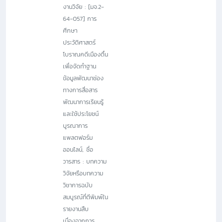
งานวิจัย : [มจ.2-
64-057] การ
ศึกษา
ประวัติศาสตร์
โบราณคดีเมืองตื๋น
เพื่อจัดทำฐาน
ข้อมูลพัฒนาช่อง
ทางการสื่อสาร
พัฒนาการเรียนรู้
และใช้ประโยชน์
บูรณาการ
แพลตฟอร์ม
ออนไลน์, ชื่อ
วารสาร : บทความ
วิจัยหรือบทความ
วิชาการฉบับ
สมบูรณ์ที่ตีพิมพ์ใน
รายงานสืบ
เนื่องจากการ