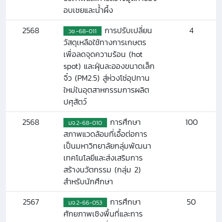
อบเชยและน้ำผึ้ง
2568
การปรับเปลี่ยน
4
วช.-68-011
วัสดุเหลือใช้ทางการเกษตร
เพื่อลดจุดความร้อน (hot
spot) และฝุ่นละอองขนาดเล็ก
จิ๋ว (PM2.5) สู่ห่วงโซ่อุปทาน
ใหม่ในอุตสาหกรรมการผลิต
ปศุสัตว์
2568
การศึกษา
100
มจ.2-68-010
สภาพแวดล้อมที่เอื้อต่อการ
เป็นมหาวิทยาลัยกลุ่มพัฒนา
เทคโนโลยีและส่งเสริมการ
สร้างนวัตกรรม (กลุ่ม 2)
สำหรับนักศึกษา
2567
การศึกษา
50
มจ.2-66-053
ศักยภาพเชิงพื้นที่และการ