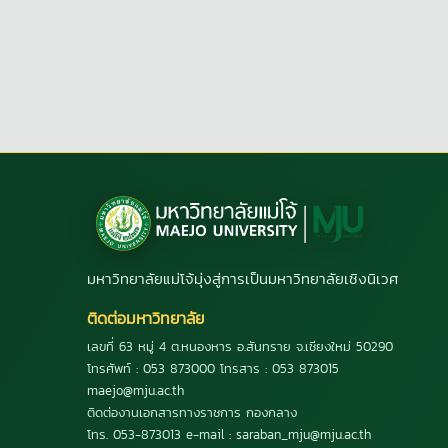
มหาวิทยาลัยแม่โจ้มุ่งสู่การเป็นมหาวิทยาลัยเชิงนิเวศ
ติดต่อมหาวิทยาลัย
เลขที่ 63 หมู่ 4 ต.หนองหาร อ.สันทราย จ.เชียงใหม่ 50290
โทรศัพท์ : 053 873000 โทรสาร : 053 873015
maejo@mju.ac.th
ติดต่องานเอกสารทางราชการ กองกลาง
โทร. 053-873013 e-mail : saraban_mju@mju.ac.th