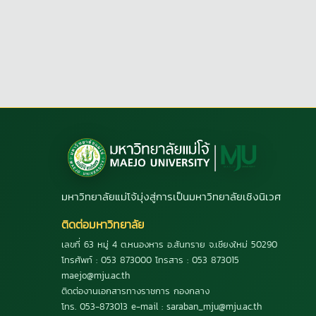
มหาวิทยาลัยแม่โจ้มุ่งสู่การเป็นมหาวิทยาลัยเชิงนิเวศ
ติดต่อมหาวิทยาลัย
เลขที่ 63 หมู่ 4 ต.หนองหาร อ.สันทราย จ.เชียงใหม่ 50290
โทรศัพท์ : 053 873000 โทรสาร : 053 873015
maejo@mju.ac.th
ติดต่องานเอกสารทางราชการ กองกลาง
โทร. 053-873013 e-mail : saraban_mju@mju.ac.th