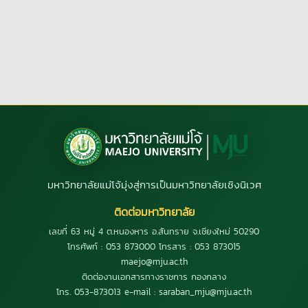
มหาวิทยาลัยแม่โจ้มุ่งสู่การเป็นมหาวิทยาลัยเชิงนิเวศ
ติดต่อมหาวิทยาลัย
เลขที่ 63 หมู่ 4 ต.หนองหาร อ.สันทราย จ.เชียงใหม่ 50290
โทรศัพท์ : 053 873000 โทรสาร : 053 873015
maejo@mju.ac.th
ติดต่องานเอกสารทางราชการ กองกลาง
โทร. 053-873013 e-mail : saraban_mju@mju.ac.th