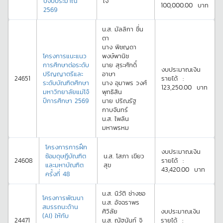
ปีงบประมาณ
ใจ
100,000.00
บาท
2569
น.ส.
มัลลิกา
ชื่น
ตา
นาง
พิชญดา
โครงการแนะแนว
พงษ์พานิช
การศึกษาต่อระดับ
นาย
สุระศักดิ์
งบประมาณเงิน
ปริญญาตรีและ
อาษา
24651
รายได้
:
ระดับบัณฑิตศึกษา
นาง
อุมาพร
วงศ์
123,250.00
บาท
มหาวิทยาลัยแม่โจ้
พุทธิสิน
ปีการศึกษา 2569
นาย
ปริณรัฐ
กาบจันทร์
น.ส.
ไพลิน
มหาพรหม
โครงการการฝึก
งบประมาณเงิน
ซ้อมดุษฎีบัณฑิต
น.ส.
โสภา
เขียว
24608
รายได้
:
และมหาบัณฑิต
สุข
43,420.00
บาท
ครั้งที่ 48
น.ส.
นิวัติ
ช่างซอ
โครงการพัฒนา
น.ส.
อัจฉราพร
สมรรถนะด้าน
ศิวิลัย
งบประมาณเงิน
(AI) ให้กับ
24471
น.ส.
ณัฐนันท์
จิ
รายได้
: