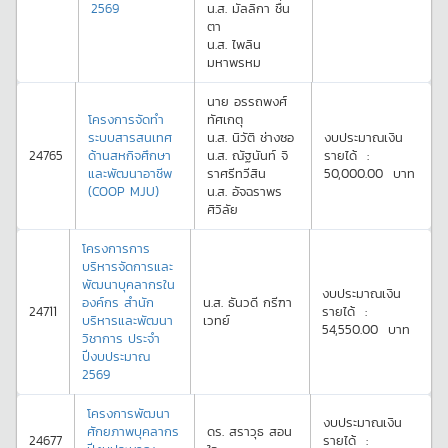
2569
น.ส.
มัลลิกา
ชื่น
ตา
น.ส.
ไพลิน
มหาพรหม
นาย
อรรถพงศ์
โครงการจัดทำ
ทัศเกตุ
ระบบสารสนเทศ
น.ส.
นิวัติ
ช่างซอ
งบประมาณเงิน
24765
ด้านสหกิจศึกษา
น.ส.
ณัฐนันท์
จิ
รายได้
:
และพัฒนาอาชีพ
ราศรีทวีสิน
50,000.00
บาท
(COOP MJU)
น.ส.
อัจฉราพร
ศิวิลัย
โครงการการ
บริหารจัดการและ
พัฒนาบุคลากรใน
งบประมาณเงิน
องค์กร สำนัก
น.ส.
ธันวดี
กรีฑา
24711
รายได้
:
บริหารและพัฒนา
เวทย์
54,550.00
บาท
วิชาการ ประจำ
ปีงบประมาณ
2569
โครงการพัฒนา
งบประมาณเงิน
ศักยภาพบุคลากร
ดร.
สราวุธ
สอน
24677
รายได้
: