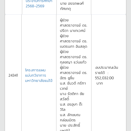
ประจำปีการศึกษา
นาย
อรรถพงศ์
2568-2569
ทัศเกตุ
ผู้ช่วย
ศาสตราจารย์ ดร.
ปรีดา
นาเทเวศน์
ผู้ช่วย
ศาสตราจารย์ ดร.
เนตรนภา
อินสลุด
ผู้ช่วย
ศาสตราจารย์ ดร.
กุลชญา
แว่นแก้ว
ผู้ช่วย
งบประมาณเงิน
โครงการแผน
ศาสตราจารย์ ดร.
รายได้
:
24341
แม่บทวิชาการ
ฉัตร
ชูชื่น
552,032.00
มหาวิทยาลัยแม่โจ้
น.ส.
ธันวดี
กรีฑา
บาท
เวทย์
นาง
รัตติกา
ชัย
สวัสดิ์
น.ส.
อรอุษา
ต๊ะ
วิโล
น.ส.
ลักษมณ
กล่อมมิตร
นาย
ประสิทธิ์
มหาไม้