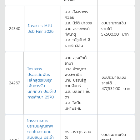
น.ส.
อัจฉราพร
ศิวิลัย
น.ส.
นิวัติ
ช่างซอ
งบประมาณเงิน
โครงการ MJU
24340
นาย
อรรถพงศ์
รายได้
:
Job Fair 2026
ทัศเกตุ
57,500.00
บาท
น.ส.
ณัฐนันท์
จิ
ราศรีทวีสิน
นาย
สุระศักดิ์
อาษา
โครงการ
นาง
พิชญดา
ประชาสัมพันธ์
พงษ์พานิช
งบประมาณเงิน
หลักสูตรเชิงรุก
นาย
ปริณรัฐ
24267
รายได้
:
เพื่อการรับ
กาบจันทร์
477,532.00
บาท
นักศึกษา ประจำปี
น.ส.
มัลลิกา
ชื่น
การศึกษา 2570
ตา
น.ส.
ไพลิน
มหาพรหม
โครงการการ
ประเมินคุณภาพ
ภายในส่วนงาน
ดร.
สราวุธ
สอน
งบประมาณเงิน
สนับสนุน ประจำ
ใจ