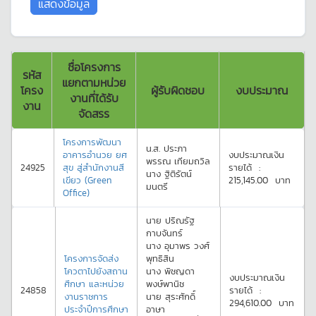
ชื่อโครงการ
รหัส
แยกตามหน่วย
โครง
ผู้รับผิดชอบ
งบประมาณ
งานที่ได้รับ
งาน
จัดสรร
โครงการพัฒนา
น.ส.
ประภา
อาคารอำนวย ยศ
งบประมาณเงิน
พรรณ
เทียมถวิล
24925
สุข สู่สำนักงานสี
รายได้
:
นาง
ฐิติรัตน์
เขียว (Green
215,145.00
บาท
มนตรี
Office)
นาย
ปริณรัฐ
กาบจันทร์
นาง
อุมาพร
วงศ์
โครงการจัดส่ง
พุทธิสิน
โควตาไปยังสถาน
นาง
พิชญดา
งบประมาณเงิน
ศึกษา และหน่วย
พงษ์พานิช
24858
รายได้
:
งานราชการ
นาย
สุระศักดิ์
294,610.00
บาท
ประจำปีการศึกษา
อาษา