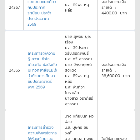
และเสนอแนะเกี่ยว
งบประมาณเงิน
น.ส.
ศิริพร
หนู
24367
กับประกาศ
รายได้
:
หล่อ
ระเบียบ ประจำ
4,400.00
บาท
ปีงบประมาณ
2569
นาย
สุพจน์
บุญ
เรือง
น.ส.
สิริประภา
โครงการให้ความ
วิรัชเจริญพันธ์
รู้ ความเข้าใจ
น.ส.
ทวี
สุวรรณ
เกี่ยวกับ ข้อบังคับ
นาย
จักรกฤษณ์
งบประมาณเงิน
24365
มหาวิทยาลัยแม่โจ้
ธงแดง
รายได้
:
ว่าด้วยการศึกษา
น.ส.
ศิริพร
หนู
38,600.00
บาท
ขั้นปริญญาตรี
หล่อ
พ.ศ. 2569
น.ส.
พิมทิวา
โมราเลิศ
นางสาว
วราภัสร์
สุวรรณ
นาง
หทัยชนก
ผิว
ผ่อง
โครงการสำรวจ
น.ส.
บุษกร
ชัย
ความพึงพอใจการ
วงค์
ใช้ห้องเรียนและ
น.ส.
นฤมล
คงขุน
ไม่มีข้อมูลแหล่ง