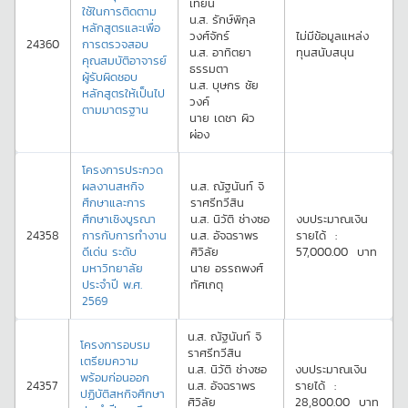
เทียน
ใช้ในการติดตาม
น.ส.
รักษ์พิกุล
หลักสูตรและเพื่อ
วงศ์จักร์
ไม่มีข้อมูลแหล่ง
24360
การตรวจสอบ
น.ส.
อาทิตยา
ทุนสนับสนุน
คุณสมบัติอาจารย์
ธรรมตา
ผู้รับผิดชอบ
น.ส.
บุษกร
ชัย
หลักสูตรให้เป็นไป
วงค์
ตามมาตรฐาน
นาย
เดชา
ผิว
ผ่อง
โครงการประกวด
ผลงานสหกิจ
น.ส.
ณัฐนันท์
จิ
ศึกษาและการ
ราศรีทวีสิน
ศึกษาเชิงบูรณา
น.ส.
นิวัติ
ช่างซอ
งบประมาณเงิน
24358
การกับการทำงาน
น.ส.
อัจฉราพร
รายได้
:
ดีเด่น ระดับ
ศิวิลัย
57,000.00
บาท
มหาวิทยาลัย
นาย
อรรถพงศ์
ประจำปี พ.ศ.
ทัศเกตุ
2569
น.ส.
ณัฐนันท์
จิ
โครงการอบรม
ราศรีทวีสิน
เตรียมความ
น.ส.
นิวัติ
ช่างซอ
งบประมาณเงิน
พร้อมก่อนออก
24357
น.ส.
อัจฉราพร
รายได้
:
ปฏิบัติสหกิจศึกษา
ศิวิลัย
28,800.00
บาท