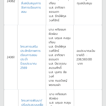
24362
สิ่งสนับสนุนการ
เทียน
ทุนสนับสนุน
จัดการเรียนการ
น.ส.
อาทิตยา
สอน
ธรรมตา
น.ส.
รักษ์พิกุล
วงศ์จักร์
นาง
หทัยชนก
ผิวผ่อง
น.ส.
นฤมล
คงขุน
เทียน
โครงการเสริม
น.ส.
รักษ์พิกุล
ประสิทธิภาพการ
วงศ์จักร์
งบประมาณเงิน
เรียนการสอน
น.ส.
อาทิตยา
รายได้
:
24361
ประจำ
ธรรมตา
238,583.00
ปีงบประมาณ
น.ส.
ปิยวรรณ
บาท
2569
สงวนศักดิ์
น.ส.
บุษกร
ชัย
วงค์
นาย
กมลวิชญ์
พรหมเผ่า
นาง
หทัยชนก
ผิวผ่อง
โครงการพัฒนา/
น.ส.
นฤมล
คงขุน
ปรับปรุงระบบเพื่อ