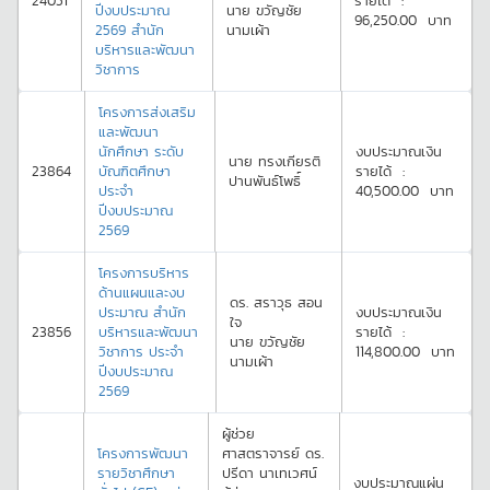
24051
รายได้
:
ปีงบประมาณ
นาย
ขวัญชัย
96,250.00
บาท
2569 สำนัก
นามเผ้า
บริหารและพัฒนา
วิชาการ
โครงการส่งเสริม
และพัฒนา
นักศึกษา ระดับ
งบประมาณเงิน
นาย
ทรงเกียรติ
23864
บัณฑิตศึกษา
รายได้
:
ปานพันธ์โพธิ์
ประจำ
40,500.00
บาท
ปีงบประมาณ
2569
โครงการบริหาร
ด้านแผนและงบ
ดร.
สราวุธ
สอน
ประมาณ สำนัก
งบประมาณเงิน
ใจ
23856
บริหารและพัฒนา
รายได้
:
นาย
ขวัญชัย
วิชาการ ประจำ
114,800.00
บาท
นามเผ้า
ปีงบประมาณ
2569
ผู้ช่วย
โครงการพัฒนา
ศาสตราจารย์ ดร.
รายวิชาศึกษา
ปรีดา
นาเทเวศน์
งบประมาณแผ่น