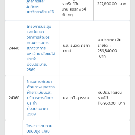
บุคลากรและ
ราศรีทวีสิน
327,800.00
บาท
นักศึกษา
นาย
อรรถพงศ์
มหาวิทยาลัยแม่โจ้
ทัศเกตุ
โครงการประชุม
และสัมมนา
วิชาการสัญจร
งบประมาณเงิน
คณะกรรมการ
น.ส.
ธันวดี
กรีฑา
รายได้
:
24446
สภาวิชาการ
เวทย์
259,540.00
มหาวิทยาลัยแม่โจ้
บาท
ประจำ
ปีงบประมาณ
2569
โครงการพัฒนา
ศักยภาพบุคลากร
ฝ่ายทะเบียนและ
งบประมาณเงิน
24368
บริการการศึกษา
น.ส.
ทวี
สุวรรณ
รายได้
:
ประจำ
116,960.00
บาท
ปีงบประมาณ
2569
โครงการทบทวน
ปรับปรุง แก้ไข