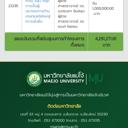
ทั่วไป (GE) กลุ่ม
ผู้ช่วย
ดิน
:
23295
การเป็นผู้
ศาสตราจารย์ ดร.
1,000,000.00
ประกอบการด้าน
เนตรนภา
อินสลุด
บาท
เกษตรสมัยใหม่สู่
ผู้ช่วย
ความยั่งยืน
ศาสตราจารย์ ดร.
ธเนศ
ไชยชนะ
ยอดเงินรวมที่สนับสุนนการทำโครงการ
4,291,271.81
ทั้งหมด
บาท
มหาวิทยาลัยแม่โจ้มุ่งสู่การเป็นมหาวิทยาลัยเชิงนิเวศ
ติดต่อมหาวิทยาลัย
เลขที่ 63 หมู่ 4 ต.หนองหาร อ.สันทราย จ.เชียงใหม่ 50290
โทรศัพท์ : 053 873000 โทรสาร : 053 873015
maejo@mju.ac.th