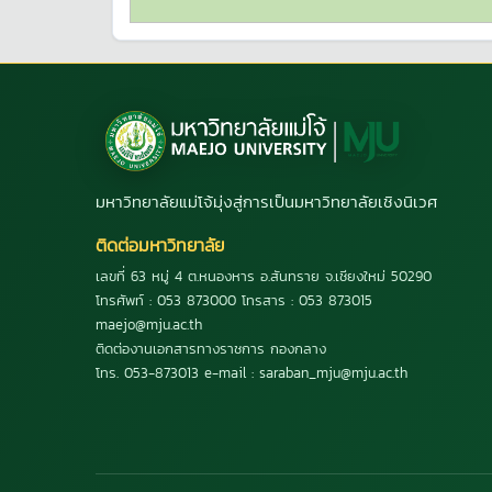
มหาวิทยาลัยแม่โจ้มุ่งสู่การเป็นมหาวิทยาลัยเชิงนิเวศ
ติดต่อมหาวิทยาลัย
เลขที่ 63 หมู่ 4 ต.หนองหาร อ.สันทราย จ.เชียงใหม่ 50290
โทรศัพท์ : 053 873000 โทรสาร : 053 873015
maejo@mju.ac.th
ติดต่องานเอกสารทางราชการ กองกลาง
โทร. 053-873013 e-mail : saraban_mju@mju.ac.th