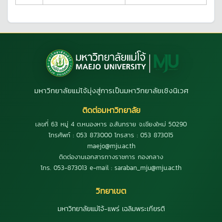
มหาวิทยาลัยแม่โจ้มุ่งสู่การเป็นมหาวิทยาลัยเชิงนิเวศ
ติดต่อมหาวิทยาลัย
เลขที่ 63 หมู่ 4 ต.หนองหาร อ.สันทราย จ.เชียงใหม่ 50290
โทรศัพท์ : 053 873000 โทรสาร : 053 873015
maejo@mju.ac.th
ติดต่องานเอกสารทางราชการ กองกลาง
โทร. 053-873013 e-mail : saraban_mju@mju.ac.th
วิทยาเขต
มหาวิทยาลัยแม่โจ้-แพร่ เฉลิมพระเกียรติ