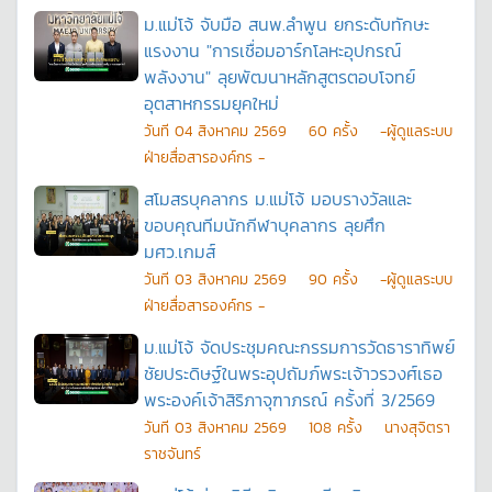
ม.แม่โจ้ จับมือ สนพ.ลำพูน ยกระดับทักษะ
แรงงาน "การเชื่อมอาร์กโลหะอุปกรณ์
พลังงาน" ลุยพัฒนาหลักสูตรตอบโจทย์
อุตสาหกรรมยุคใหม่
วันที
04 สิงหาคม 2569
60
ครั้ง
-ผู้ดูแลระบบ
ฝ่ายสื่อสารองค์กร -
สโมสรบุคลากร ม.แม่โจ้ มอบรางวัลและ
ขอบคุณทีมนักกีฬาบุคลากร ลุยศึก
มศว.เกมส์
วันที
03 สิงหาคม 2569
90
ครั้ง
-ผู้ดูแลระบบ
ฝ่ายสื่อสารองค์กร -
ม.แม่โจ้ จัดประชุมคณะกรรมการวัดธาราทิพย์
ชัยประดิษฐ์ในพระอุปถัมภ์พระเจ้าวรวงศ์เธอ
พระองค์เจ้าสิริภาจุฑาภรณ์ ครั้งที่ 3/2569
วันที
03 สิงหาคม 2569
108
ครั้ง
นางสุจิตรา
ราชจันทร์