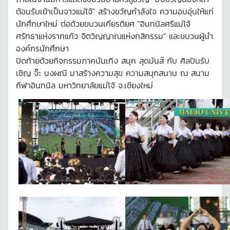
ต้อนรับเข้าเป็นจาวแม่โจ้" สร้างขวัญกำลังใจ ความอบอุ่นให้แก่
นักศึกษาใหม่ ต่อด้วยขบวนเกียรติยศ "อินทนิลศรีแม่โจ้
ศรัทธาแห่งรากแก้ว จิตวิญญาณแห่งกสิกรรม" และขบวนผู้นำ
องค์กรนักศึกษา
ปิดท้ายด้วยกิจกรรมภาคบันเทิง สนุก สุดมันส์ กับ ศิลปินรับ
เชิญ จ๊ะ นงผณี มาสร้างความสุข ความสนุกสนาน ณ สนาม
กีฬาอินทนิล มหาวิทยาลัยแม่โจ้ จ.เชียงใหม่