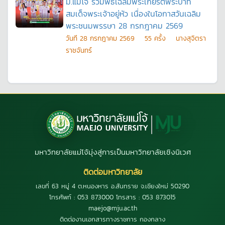
ม.แม่โจ้ ร่วมพิธีเฉลิมพระเกียรติพระบาท
สมเด็จพระเจ้าอยู่หัว เนื่องในโอกาสวันเฉลิม
พระชนมพรรษา 28 กรกฎาคม 2569
วันที
28 กรกฎาคม 2569
55
ครั้ง
นางสุจิตรา
ราชจันทร์
มหาวิทยาลัยแม่โจ้มุ่งสู่การเป็นมหาวิทยาลัยเชิงนิเวศ
ติดต่อมหาวิทยาลัย
เลขที่ 63 หมู่ 4 ต.หนองหาร อ.สันทราย จ.เชียงใหม่ 50290
โทรศัพท์ : 053 873000 โทรสาร : 053 873015
maejo@mju.ac.th
ติดต่องานเอกสารทางราชการ กองกลาง