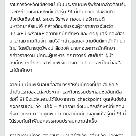
ราชการจังหวัดเชียงใหม่ เป็นประธานในพิธีพร้อมกล่าวต้อนรับ
และให้กำลังใจน้องใหม่แม่โจ้รุ่น 91 ที่เดินทางมาใช้ชีวิตใน
จังหวัดเชียงใหม่, รศ.ดร.วีระพล ทองมา อธิการบดี
มหาวิทยาลัยแม่โจ้ กล่าวต้อนรับรองผู้ว่าราชการจังหวัด
เชียงใหม่ พร้อมให้โอวาทแก่นักศึกษา และ ดร.ขุนศรี ทองย้อย
นายกสมาคมศิษย์เก่าแม่โจ้ กล่าวแสดงความยินดีแก่นักศึกษา
ใหม่ โดยมีนายวุฒิพงษ์ ลือวงศ์ นายกองค์การนักศึกษา
กล่าวรายงาน มีคณะผู้บริหาร คณาจารย์ ศิษย์เก่า ผู้นำ
องค์กรนักศึกษา เข้าร่วมพิธีแสดงความยินดีและเป็นกำลังใจ
แก่นักศึกษา
จากนั้น เป็นพิธีมอบเสื้อสามารถให้กับนักวิ่งที่เข้าเส้นชัย 5
ลำดับแรกของแต่ละประเภท และกิจกรรมประกอบช่ออินทนิล
ช่อที่ 91 ซึ่งแต่ละคณะได้รับจากการ checkpoint จุดเส้นชัยใน
กิจกรรมเดิน วิ่ง แม่โจ้ – สันทราย ซึ่งเป็นสัญลักษณ์ที่แสดง
ถึงความรัก ความผูกพัน ความสามัคคีของลูกแม่โจ้รุ่นที่ 91 ที่
ได้ร่วมกันฝ่าฟันอุคสรรคจนประสบความสำเร็จ
ภายในงานมีการแสดงขบวนบายศรีสู่ขวัญ "ฮับขวัญน้องหล้า