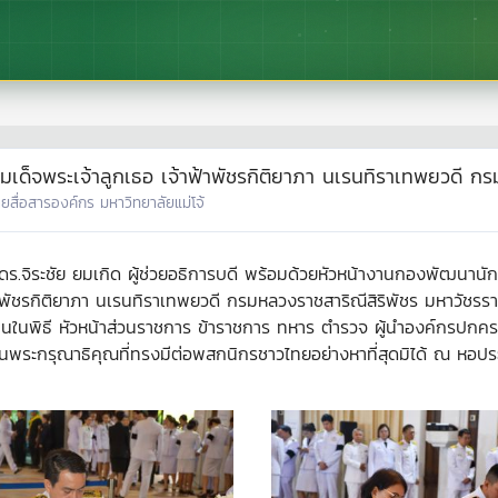
ป สมเด็จพระเจ้าลูกเธอ เจ้าฟ้าพัชรกิติยาภา นเรนทิราเทพยวดี ก
ายสื่อสารองค์กร มหาวิทยาลัยแม่โจ้
 ดร.จิระชัย ยมเกิด ผู้ช่วยอธิการบดี พร้อมด้วยหัวหน้างานกองพัฒนานักศ
าฟ้าพัชรกิติยาภา นเรนทิราเทพยวดี กรมหลวงราชสาริณีสิริพัชร มหาวัช
ะธานในพิธี หัวหน้าส่วนราชการ ข้าราชการ ทหาร ตำรวจ ผู้นำองค์กรปกค
นพระกรุณาธิคุณที่ทรงมีต่อพสกนิกรชาวไทยอย่างหาที่สุดมิได้ ณ หอปร