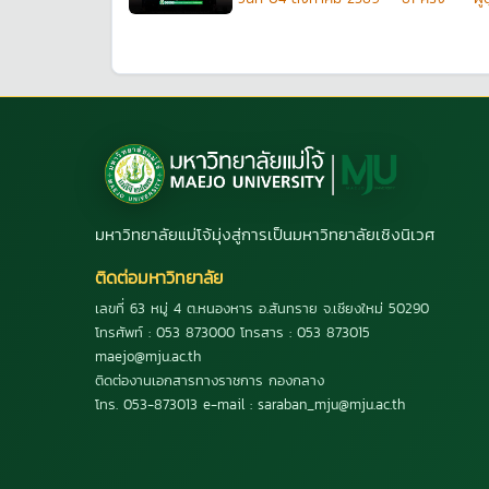
มหาวิทยาลัยแม่โจ้มุ่งสู่การเป็นมหาวิทยาลัยเชิงนิเวศ
ติดต่อมหาวิทยาลัย
เลขที่ 63 หมู่ 4 ต.หนองหาร อ.สันทราย จ.เชียงใหม่ 50290
โทรศัพท์ : 053 873000 โทรสาร : 053 873015
maejo@mju.ac.th
ติดต่องานเอกสารทางราชการ กองกลาง
โทร. 053-873013 e-mail : saraban_mju@mju.ac.th