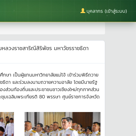
บุคลากร (เข้าสู่ระบบ)
รมหลวงราชสาริณีสิริพัชร มหาวัชรราชธิดา
ึกษา เป็นผู้แทนมหาวิทยาลัยแม่โจ้ เข้าร่วมพิธีถวาย
รราชธิดา และร่วมลงนามถวายความอาลัย โดยมีนายรัฐ
รองส่วนท้องถิ่นและประชาชนชาวเชียงใหม่ทุกภาคส่วน
ะชุมเฉลิมพระเกียรติ 80 พรรษา ศูนย์ราชการจังหวัด