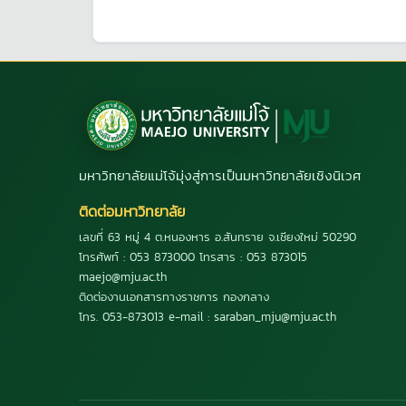
มหาวิทยาลัยแม่โจ้มุ่งสู่การเป็นมหาวิทยาลัยเชิงนิเวศ
ติดต่อมหาวิทยาลัย
เลขที่ 63 หมู่ 4 ต.หนองหาร อ.สันทราย จ.เชียงใหม่ 50290
โทรศัพท์ : 053 873000 โทรสาร : 053 873015
maejo@mju.ac.th
ติดต่องานเอกสารทางราชการ กองกลาง
โทร. 053-873013 e-mail : saraban_mju@mju.ac.th