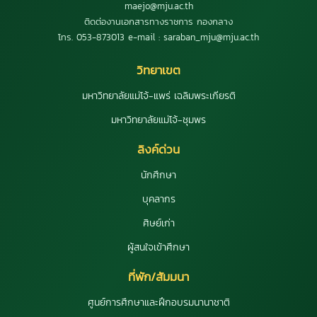
maejo@mju.ac.th
ติดต่องานเอกสารทางราชการ กองกลาง
โทร. 053-873013 e-mail : saraban_mju@mju.ac.th
วิทยาเขต
มหาวิทยาลัยแม่โจ้-แพร่ เฉลิมพระเกียรติ
มหาวิทยาลัยแม่โจ้-ชุมพร
ลิงค์ด่วน
นักศึกษา
บุคลากร
ศิษย์เก่า
ผู้สนใจเข้าศึกษา
ที่พัก/สัมมนา
ศูนย์การศึกษาและฝึกอบรมนานาชาติ