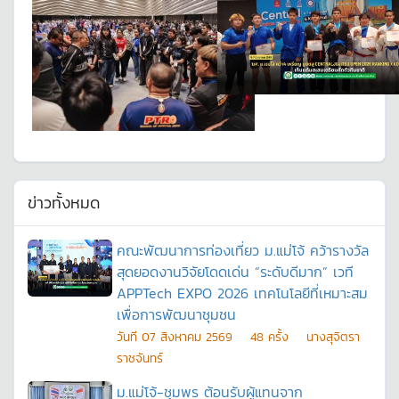
ข่าวทั้งหมด
คณะพัฒนาการท่องเที่ยว ม.แม่โจ้ คว้ารางวัล
สุดยอดงานวิจัยโดดเด่น “ระดับดีมาก” เวที
APPTech EXPO 2026 เทคโนโลยีที่เหมาะสม
เพื่อการพัฒนาชุมชน
วันที
07 สิงหาคม 2569
48
ครั้ง
นางสุจิตรา
ราชจันทร์
ม.แม่โจ้-ชุมพร ต้อนรับผู้แทนจาก