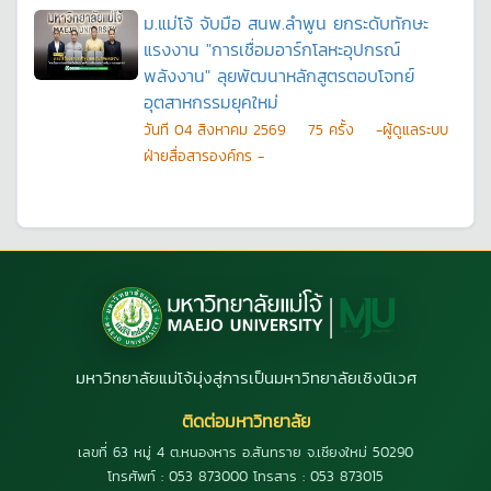
ม.แม่โจ้ จับมือ สนพ.ลำพูน ยกระดับทักษะ
แรงงาน "การเชื่อมอาร์กโลหะอุปกรณ์
พลังงาน" ลุยพัฒนาหลักสูตรตอบโจทย์
อุตสาหกรรมยุคใหม่
วันที
04 สิงหาคม 2569
75
ครั้ง
-ผู้ดูแลระบบ
ฝ่ายสื่อสารองค์กร -
มหาวิทยาลัยแม่โจ้มุ่งสู่การเป็นมหาวิทยาลัยเชิงนิเวศ
ติดต่อมหาวิทยาลัย
เลขที่ 63 หมู่ 4 ต.หนองหาร อ.สันทราย จ.เชียงใหม่ 50290
โทรศัพท์ : 053 873000 โทรสาร : 053 873015