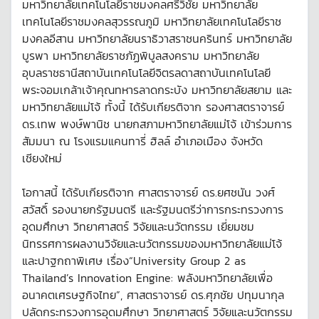
มหาวิทยาลัยเทคโนโลยีราชมงคลศรีวิชัย มหาวิทยาลัย
เทคโนโลยีราชมงคลสุวรรณภูมิ มหาวิทยาลัยเทคโนโลยีราช
มงคลอีสาน มหาวิทยาลัยนราธิวาสราชนครินทร์ มหาวิทยาลัย
บูรพา มหาวิทยาลัยราชภัฏพิบูลสงคราม มหาวิทยาลัย
อุบลราชธานีสถาบันเทคโนโลยีจิตรลดาสถาบันเทคโนโลยี
พระจอมเกล้าเจ้าคุณทหารลาดกระบัง มหาวิทยาลัยสยาม และ
มหาวิทยาลัยแม่โจ้ ทั้งนี้ ได้รับเกียรติจาก รองศาสตราจารย์
ดร.เทพ พงษ์พานิช นายกสภามหาวิทยาลัยแม่โจ้ เข้าร่วมการ
สัมมนา ณ โรงแรมแคนทารี่ ฮิลล์ อำเภอเมือง จังหวัด
เชียงใหม่
โอกาสนี้ ได้รับเกียรติจาก ศาสตราจารย์ ดร.ยศชนัน วงศ์
สวัสดิ์ รองนายกรัฐมนตรี และรัฐมนตรีว่าการกระทรวงการ
อุดมศึกษา วิทยาศาสตร์ วิจัยและนวัตกรรม เยี่ยมชม
นิทรรศการผลงานวิจัยและนวัตกรรมของมหาวิทยาลัยแม่โจ้
และปาฐกถาพิเศษ เรื่อง“University Group 2 as
Thailand’s Innovation Engine: พลังมหาวิทยาลัยเพื่อ
อนาคตเศรษฐกิจไทย”, ศาสตราจารย์ ดร.ศุภชัย ปทุมนากุล
ปลัดกระทรวงการอุดมศึกษา วิทยาศาสตร์ วิจัยและนวัตกรรม