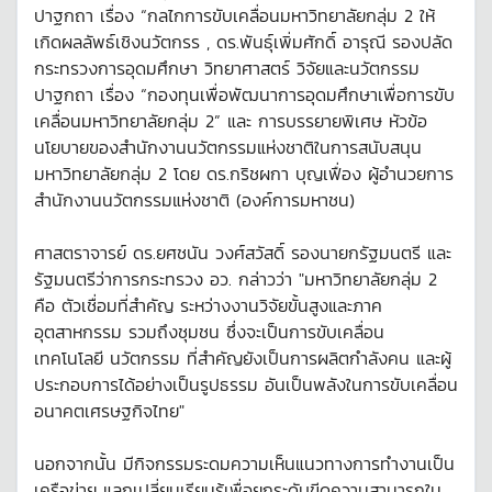
ปาฐกถา เรื่อง “กลไกการขับเคลื่อนมหาวิทยาลัยกลุ่ม 2 ให้
เกิดผลลัพธ์เชิงนวัตกรร , ดร.พันธุ์เพิ่มศักดิ์ อารุณี รองปลัด
กระทรวงการอุดมศึกษา วิทยาศาสตร์ วิจัยและนวัตกรรม
ปาฐกถา เรื่อง “กองทุนเพื่อพัฒนาการอุดมศึกษาเพื่อการขับ
เคลื่อนมหาวิทยาลัยกลุ่ม 2” และ การบรรยายพิเศษ หัวข้อ
นโยบายของสำนักงานนวัตกรรมแห่งชาติในการสนับสนุน
มหาวิทยาลัยกลุ่ม 2 โดย ดร.กริชผกา บุญเฟื่อง ผู้อำนวยการ
สำนักงานนวัตกรรมแห่งชาติ (องค์การมหาชน)
ศาสตราจารย์ ดร.ยศชนัน วงศ์สวัสดิ์ รองนายกรัฐมนตรี และ
รัฐมนตรีว่าการกระทรวง อว. กล่าวว่า "มหาวิทยาลัยกลุ่ม 2
คือ ตัวเชื่อมที่สำคัญ ระหว่างงานวิจัยขั้นสูงและภาค
อุตสาหกรรม รวมถึงชุมชน ซึ่งจะเป็นการขับเคลื่อน
เทคโนโลยี นวัตกรรม ที่สำคัญยังเป็นการผลิตกำลังคน และผู้
ประกอบการได้อย่างเป็นรูปธรรม อันเป็นพลังในการขับเคลื่อน
อนาคตเศรษฐกิจไทย"
นอกจากนั้น มีกิจกรรมระดมความเห็นแนวทางการทำงานเป็น
เครือข่าย แลกเปลี่ยนเรียนรู้เพื่อยกระดับขีดความสามารถใน