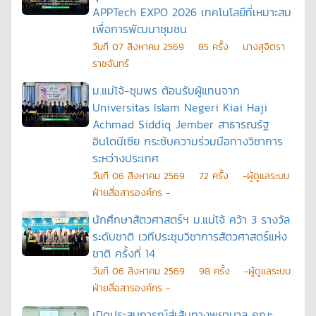
APPTech EXPO 2026 เทคโนโลยีที่เหมาะสม
เพื่อการพัฒนาชุมชน
วันที
07 สิงหาคม 2569
85
ครั้ง
นางสุจิตรา
ราชจันทร์
ม.แม่โจ้-ชุมพร ต้อนรับผู้แทนจาก
Universitas Islam Negeri Kiai Haji
Achmad Siddiq Jember สาธารณรัฐ
อินโดนีเซีย กระชับความร่วมมือทางวิชาการ
ระหว่างประเทศ
วันที
06 สิงหาคม 2569
72
ครั้ง
-ผู้ดูแลระบบ
ฝ่ายสื่อสารองค์กร -
นักศึกษาสัตวศาสตร์ฯ ม.แม่โจ้ คว้า 3 รางวัล
ระดับชาติ เวทีประชุมวิชาการสัตวศาสตร์แห่ง
ชาติ ครั้งที่ 14
วันที
06 สิงหาคม 2569
98
ครั้ง
-ผู้ดูแลระบบ
ฝ่ายสื่อสารองค์กร -
เปิดประสบการณ์สู่เส้นทางพยาบาล คณะ