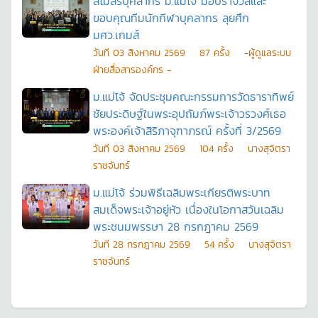
สโมสรบุคลากร ม.แม่โจ้ มอบรางวัลและ
ขอบคุณทีมนักกีฬาบุคลากร ลุยศึก
มศว.เกมส์
วันที
03 สิงหาคม 2569
87
ครั้ง
-ผู้ดูแลระบบ
ฝ่ายสื่อสารองค์กร -
ม.แม่โจ้ จัดประชุมคณะกรรมการวัดธาราทิพย์
ชัยประดิษฐ์ในพระอุปถัมภ์พระเจ้าวรวงศ์เธอ
พระองค์เจ้าสิริภาจุฑาภรณ์ ครั้งที่ 3/2569
วันที
03 สิงหาคม 2569
104
ครั้ง
นางสุจิตรา
ราชจันทร์
ม.แม่โจ้ ร่วมพิธีเฉลิมพระเกียรติพระบาท
สมเด็จพระเจ้าอยู่หัว เนื่องในโอกาสวันเฉลิม
พระชนมพรรษา 28 กรกฎาคม 2569
วันที
28 กรกฎาคม 2569
54
ครั้ง
นางสุจิตรา
ราชจันทร์