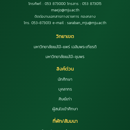
โทรศัพท์ : 053 873000 โทรสาร : 053 873015
maejo@mju.ac.th
ติดต่องานเอกสารทางราชการ กองกลาง
โทร. 053-873013 e-mail : saraban_mju@mju.ac.th
วิทยาเขต
มหาวิทยาลัยแม่โจ้-แพร่ เฉลิมพระเกียรติ
มหาวิทยาลัยแม่โจ้-ชุมพร
ลิงค์ด่วน
นักศึกษา
บุคลากร
ศิษย์เก่า
ผู้สนใจเข้าศึกษา
ที่พัก/สัมมนา