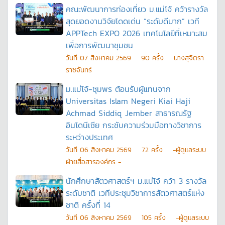
คณะพัฒนาการท่องเที่ยว ม.แม่โจ้ คว้ารางวัล
สุดยอดงานวิจัยโดดเด่น “ระดับดีมาก” เวที
APPTech EXPO 2026 เทคโนโลยีที่เหมาะสม
เพื่อการพัฒนาชุมชน
วันที
07 สิงหาคม 2569
90
ครั้ง
นางสุจิตรา
ราชจันทร์
ม.แม่โจ้-ชุมพร ต้อนรับผู้แทนจาก
Universitas Islam Negeri Kiai Haji
Achmad Siddiq Jember สาธารณรัฐ
อินโดนีเซีย กระชับความร่วมมือทางวิชาการ
ระหว่างประเทศ
วันที
06 สิงหาคม 2569
72
ครั้ง
-ผู้ดูแลระบบ
ฝ่ายสื่อสารองค์กร -
นักศึกษาสัตวศาสตร์ฯ ม.แม่โจ้ คว้า 3 รางวัล
ระดับชาติ เวทีประชุมวิชาการสัตวศาสตร์แห่ง
ชาติ ครั้งที่ 14
วันที
06 สิงหาคม 2569
105
ครั้ง
-ผู้ดูแลระบบ