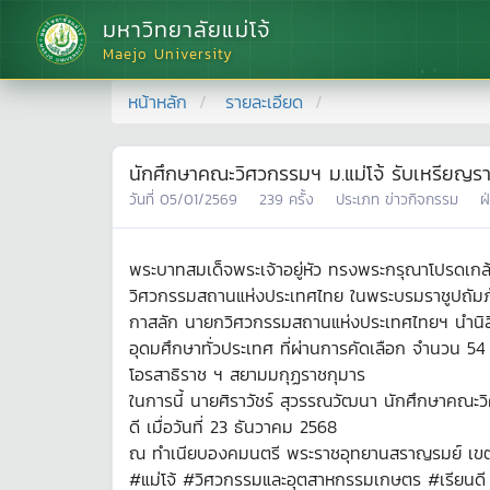
มหาวิทยาลัยแม่โจ้
Maejo University
หน้าหลัก
รายละเอียด
นักศึกษาคณะวิศวกรรมฯ ม.แม่โจ้ รับเหรียญ
วันที่
05/01/2569
239
ครั้ง
ประเภท
ข่าวกิจกรรม
ฝ
พระบาทสมเด็จพระเจ้าอยู่หัว ทรงพระกรุณาโปรดเก
วิศวกรรมสถานแห่งประเทศไทย ในพระบรมราชูปถัมภ์
กาสลัก นายกวิศวกรรมสถานแห่งประเทศไทยฯ นำนิสิต 
อุดมศึกษาทั่วประเทศ ที่ผ่านการคัดเลือก จำนวน 5
โอรสาธิราช ฯ สยามมกุฏราชกุมาร
ในการนี้ นายศิราวัชร์ สุวรรณวัฒนา นักศึกษาคณะวิ
ดี เมื่อวันที่ 23 ธันวาคม 2568
ณ ทำเนียบองคมนตรี พระราชอุทยานสราญรมย์ เ
#แม่โจ้ #วิศวกรรมและอุตสาหกรรมเกษตร #เรียน