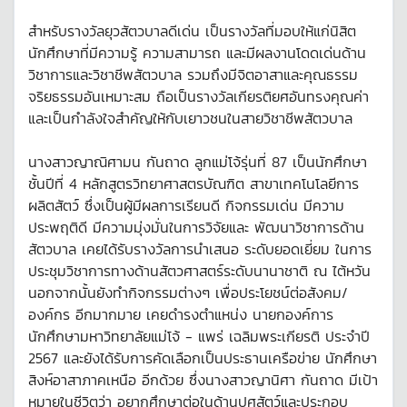
สำหรับรางวัลยุวสัตวบาลดีเด่น เป็นรางวัลที่มอบให้แก่นิสิต
นักศึกษาที่มีความรู้ ความสามารถ และมีผลงานโดดเด่นด้าน
วิชาการและวิชาชีพสัตวบาล รวมถึงมีจิตอาสาและคุณธรรม
จริยธรรมอันเหมาะสม ถือเป็นรางวัลเกียรติยศอันทรงคุณค่า
และเป็นกำลังใจสำคัญให้กับเยาวชนในสายวิชาชีพสัตวบาล
นางสาวญาณิศามน กันถาด ลูกแม่โจ้รุ่นที่ 87 เป็นนักศึกษา
ชั้นปีที่ 4 หลักสูตรวิทยาศาสตรบัณฑิต สาขาเทคโนโลยีการ
ผลิตสัตว์ ซึ่งเป็นผู้มีผลการเรียนดี กิจกรรมเด่น มีความ
ประพฤติดี มีความมุ่งมั่นในการวิจัยและ พัฒนาวิชาการด้าน
สัตวบาล เคยได้รับรางวัลการนำเสนอ ระดับยอดเยี่ยม ในการ
ประชุมวิชาการทางด้านสัตวศาสตร์ระดับนานาชาติ ณ ไต้หวัน
นอกจากนั้นยังทำกิจกรรมต่างๆ เพื่อประโยชน์ต่อสังคม/
องค์กร อีกมากมาย เคยดำรงตำแหน่ง นายกองค์การ
นักศึกษามหาวิทยาลัยแม่โจ้ - แพร่ เฉลิมพระเกียรติ ประจำปี
2567 และยังได้รับการคัดเลือกเป็นประธานเครือข่าย นักศึกษา
สิงห์อาสาภาคเหนือ อีกด้วย ซึ่งนางสาวญานิศา กันถาด มีเป้า
หมายในชีวิตว่า อยากศึกษาต่อในด้านปศุสัตว์และประกอบ